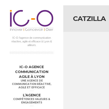
UA-67039034-1
CATZILLA
IC-O l'agence de communication
réactive, agile et efficace à Lyon &
ailleurs
MENU PRINCIPAL
Aller au
Aller au
contenu
contenu
IC-O AGENCE
secondaire
principal
COMMUNICATION
AGILE À LYON
UNE AGENCE DE
COMMUNICATION RÉACTIVE,
AGILE ET EFFICACE
L’AGENCE
COMPÉTENCES VALEURS &
ENGAGEMENTS