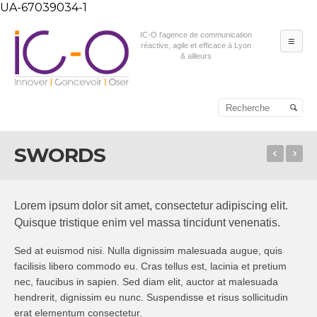
UA-67039034-1
IC-O l'agence de communication
ME
réactive, agile et efficace à Lyon
& ailleurs
Aller au contenu principal
Aller au contenu
secondaire
SWORDS
Death
Ce
Lorem ipsum dolor sit amet, consectetur adipiscing elit.
Quisque tristique enim vel massa tincidunt venenatis.
Sed at euismod nisi. Nulla dignissim malesuada augue, quis
facilisis libero commodo eu. Cras tellus est, lacinia et pretium
nec, faucibus in sapien. Sed diam elit, auctor at malesuada
hendrerit, dignissim eu nunc. Suspendisse et risus sollicitudin
erat elementum consectetur.