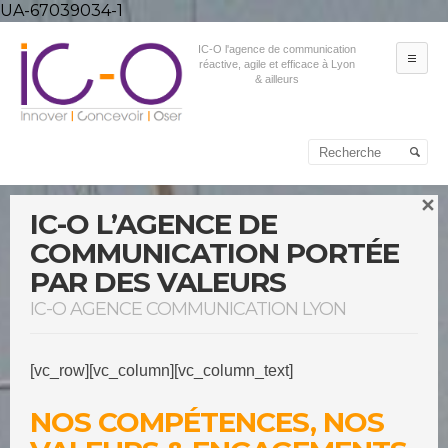
UA-67039034-1
IC-O l'agence de communication
ME
réactive, agile et efficace à Lyon
& ailleurs
Aller au contenu principal
Aller au contenu
secondaire
IC-O L’AGENCE DE
COMMUNICATION PORTÉE
PAR DES VALEURS
IC-O AGENCE COMMUNICATION LYON
[vc_row][vc_column][vc_column_text]
NOS COMPÉTENCES, NOS